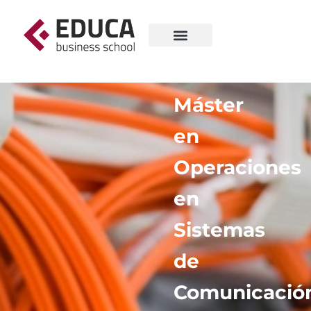
Máster
en
Operaciones
en
Sistemas
de
Comunicació