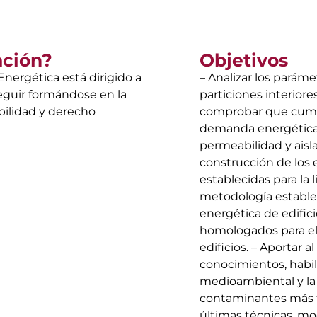
ación?
Objetivos
Energética está dirigido a
– Analizar los parám
eguir formándose en la
particiones interiores
bilidad y derecho
comprobar que cumple
demanda energética de
permeabilidad y aisl
construcción de los 
establecidas para la 
metodología establec
energética de edifici
homologados para el 
edificios. – Aportar 
conocimientos, habil
medioambiental y la 
contaminantes más f
últimas técnicas, mod