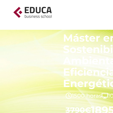
Máster e
Sostenibi
Ambienta
Eficienci
Energéti
1500 horas
1
189
3790€