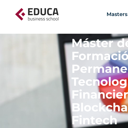
Masters
Máster d
Formaci
Permane
Tecnolog
Financier
Blockcha
Fintech