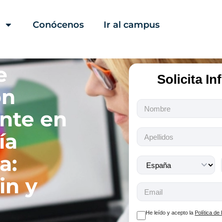
Conócenos
Ir al campus
e
Solicita I
ón
Todos
nte en
los
campos
ía
son
obligatorios.
a:
in y
He leído y acepto la
Política de