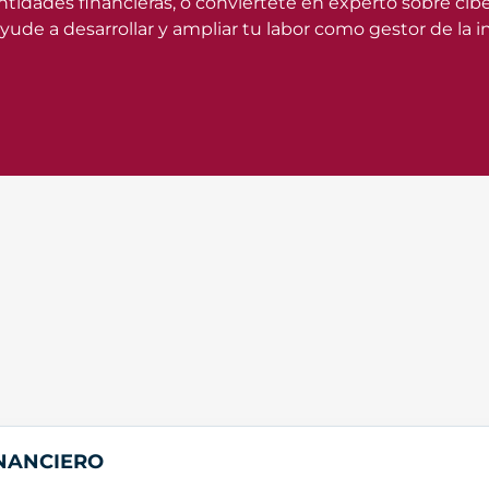
s entidades financieras, o conviértete en experto sobre c
ude a desarrollar y ampliar tu labor como gestor de la i
INANCIERO