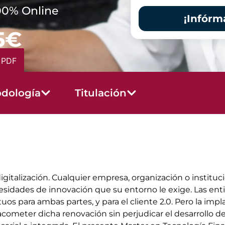
00% Online
¡Infórm
5€
 PDF
dología
Titulación
 digitalización. Cualquier empresa, organización o insti
esidades de innovación que su entorno le exige. Las ent
s para ambas partes, y para el cliente 2.0. Pero la imp
ometer dicha renovación sin perjudicar el desarrollo de 