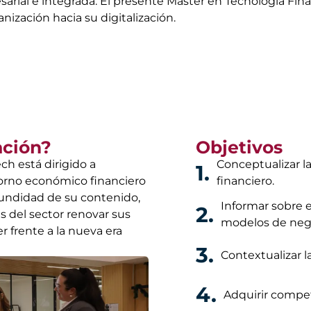
arial e integrada. El presente Master en Tecnología Fina
ganización hacia su digitalización.
ación?
Objetivos
ch está dirigido a
Conceptualizar la
1.
torno económico financiero
financiero.
ofundidad de su contenido,
Informar sobre 
2.
s del sector renovar sus
modelos de nego
r frente a la nueva era
3.
Contextualizar l
4.
Adquirir compet