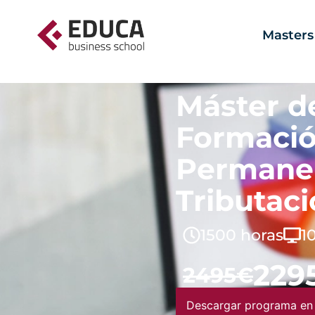
Masters
Máster d
Formaci
Permane
Tributac
1500 horas
1
229
2495€
Descargar programa en