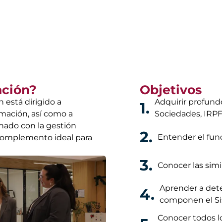
ación?
Objetivos
está dirigido a
Adquirir profund
1.
rmación, así como a
Sociedades, IRPF
onado con la gestión
2.
Entender el fun
. Complemento ideal para
3.
Conocer las simi
Aprender a dete
4.
componen el Sis
Conocer todos l