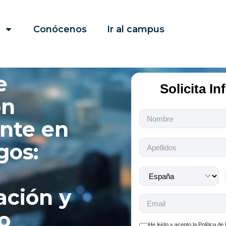
Conócenos
Ir al campus
e
Solicita I
ón
Todos
nte en
los
campos
gos:
son
obligatorios.
ción y
o
He leído y acepto la
Política de