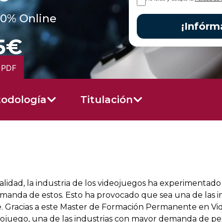
00% Online
¡Infórm
5€
 PDF
odología
Titulación
ualidad, la industria de los videojuegos ha experimentad
demanda de estos. Esto ha provocado que sea una de las 
ne. Gracias a este Master de Formación Permanente en Vi
ideojuego, una de las industrias con mayor demanda de pe