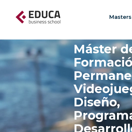
Masters
Máster d
Formaci
Permane
Videojue
Diseño,
Programa
Desarroll