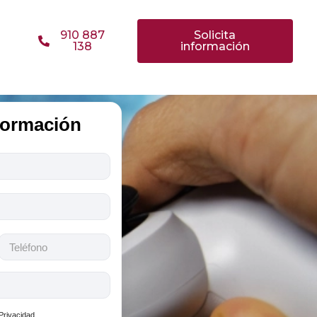
910 887
Solicita
138
información
nformación
 Privacidad