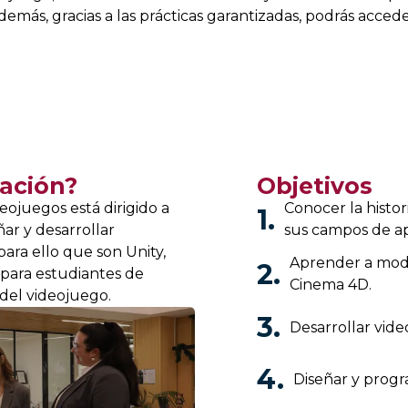
demás, gracias a las prácticas garantizadas, podrás acce
ación?
Objetivos
ojuegos está dirigido a
Conocer la histo
1.
ar y desarrollar
sus campos de ap
ara ello que son Unity,
Aprender a mode
2.
para estudiantes de
Cinema 4D.
 del videojuego.
3.
Desarrollar vide
4.
Diseñar y prog