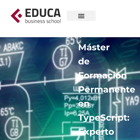
Máster
de
Formación
Permanente
en
TypeScript:
Experto